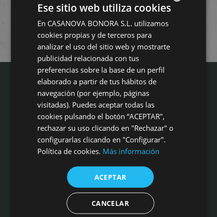
sueñas
Ese sitio web utiliza cookies
En CASANOVA BONORA S.L. utilizamos
SPANISH
cookies propias y de terceros para
ENGLISH
analizar el uso del sitio web y mostrarte
publicidad relacionada con tus
preferencias sobre la base de un perfil
elaborado a partir de tus hábitos de
navegación (por ejemplo, páginas
visitadas). Puedes aceptar todas las
cookies pulsando el botón “ACEPTAR",
Campo Aníbal es mucho más que una masía centenaria idílica para
rechazar su uso clicando en "Rechazar" o
cualquier tipo de celebración. Es un marco incomparable, con alta
cocina, aperitivos inigualables, profesionalidad en eventos, las
configurarlas clicando en "Configurar".
mejores calidades en gastronomía y servicio, a sólo 20 kms de
Política de cookies.
Más información
Valencia ciudad
Masía Campo Aníbal
ACEPTAR
Camino de Liria s/n, 46540 El Puig
Tel: 961 41 00 16 | 620 832 378
Fax: 961 410 353
CANCELAR