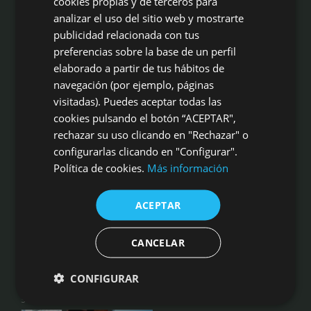
cookies propias y de terceros para
ENGLISH
analizar el uso del sitio web y mostrarte
publicidad relacionada con tus
preferencias sobre la base de un perfil
elaborado a partir de tus hábitos de
Campo Aníbal es mucho más que una masía centenaria idílica para
navegación (por ejemplo, páginas
cualquier tipo de celebración. Es un marco incomparable, con alta
cocina, aperitivos inigualables, profesionalidad en eventos, las
visitadas). Puedes aceptar todas las
mejores calidades en gastronomía y servicio, a sólo 20 kms de
cookies pulsando el botón “ACEPTAR",
Valencia ciudad
rechazar su uso clicando en "Rechazar" o
configurarlas clicando en "Configurar".
Masía Campo Aníbal
Camino de Liria s/n, 46540 El Puig
Política de cookies.
Más información
Tel: 961 41 00 16 | 620 832 378
Fax: 961 410 353
ACEPTAR
CÓMO LLEGAR
OPINIONES DE NUESTROS NOVIOS
CANCELAR
CANAL INFORMANTE
CONFIGURAR
SIGUENOS EN INSTAGRAM