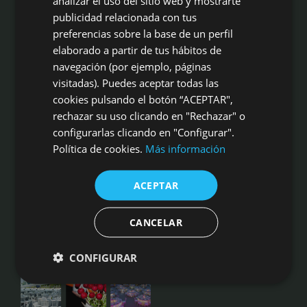
analizar el uso del sitio web y mostrarte
publicidad relacionada con tus
preferencias sobre la base de un perfil
Campo Aníbal es mucho más que una masía centenaria idílica para
elaborado a partir de tus hábitos de
cualquier tipo de celebración. Es un marco incomparable, con alta
cocina, aperitivos inigualables, profesionalidad en eventos, las
navegación (por ejemplo, páginas
mejores calidades en gastronomía y servicio, a sólo 20 kms de
visitadas). Puedes aceptar todas las
Valencia ciudad
cookies pulsando el botón “ACEPTAR",
rechazar su uso clicando en "Rechazar" o
Masía Campo Aníbal
Camino de Liria s/n, 46540 El Puig
configurarlas clicando en "Configurar".
Tel: 961 41 00 16 | 620 832 378
Política de cookies.
Más información
Fax: 961 410 353
CÓMO LLEGAR
ACEPTAR
OPINIONES DE NUESTROS NOVIOS
CANAL INFORMANTE
CANCELAR
CONFIGURAR
SIGUENOS EN INSTAGRAM