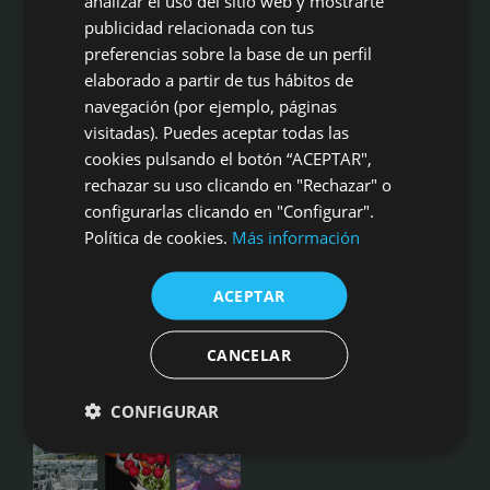
analizar el uso del sitio web y mostrarte
publicidad relacionada con tus
preferencias sobre la base de un perfil
Campo Aníbal es mucho más que una masía centenaria idílica para
elaborado a partir de tus hábitos de
cualquier tipo de celebración. Es un marco incomparable, con alta
cocina, aperitivos inigualables, profesionalidad en eventos, las
navegación (por ejemplo, páginas
mejores calidades en gastronomía y servicio, a sólo 20 kms de
visitadas). Puedes aceptar todas las
Valencia ciudad
cookies pulsando el botón “ACEPTAR",
rechazar su uso clicando en "Rechazar" o
Masía Campo Aníbal
Camino de Liria s/n, 46540 El Puig
configurarlas clicando en "Configurar".
Tel: 961 41 00 16 | 620 832 378
Política de cookies.
Más información
Fax: 961 410 353
CÓMO LLEGAR
ACEPTAR
OPINIONES DE NUESTROS NOVIOS
CANAL INFORMANTE
CANCELAR
CONFIGURAR
SIGUENOS EN INSTAGRAM